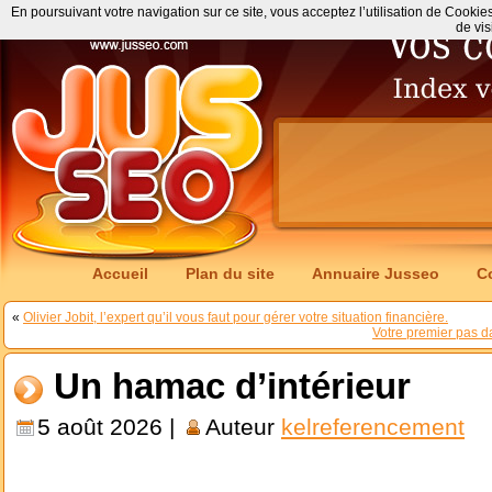
En poursuivant votre navigation sur ce site, vous acceptez l’utilisation de Cookie
de vis
Accueil
Plan du site
Annuaire Jusseo
C
«
Olivier Jobit, l’expert qu’il vous faut pour gérer votre situation financière.
Votre premier pas d
Un hamac d’intérieur
5 août 2026 |
Auteur
kelreferencement