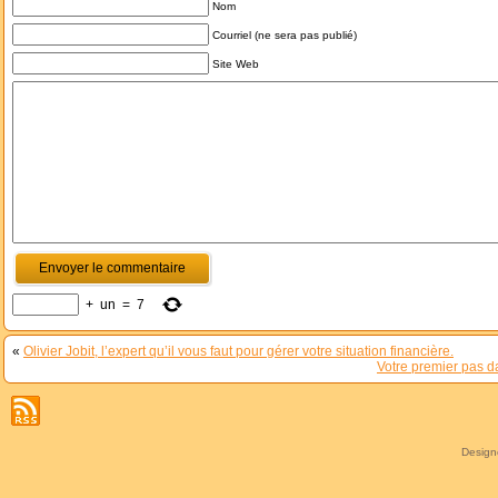
Nom
Courriel (ne sera pas publié)
Site Web
+
un
=
7
«
Olivier Jobit, l’expert qu’il vous faut pour gérer votre situation financière.
Votre premier pas d
Desig