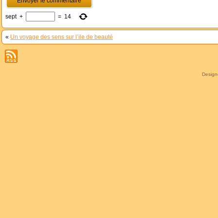
sept
+
=
14
«
Un voyage des sens sur l’ile de beauté
Desig