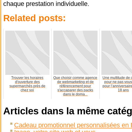
chaque prestation individuelle.
Related posts:
Trouver les horaires
Que choisir comme agence
Une multitude de 
d'ouverture des
de webmarketing et de
pour ne pas vous
supermarchés près de
référencement pour
pour l’anniversair
chez soi
s'accaparer des packs
18 ans
dans le doma...
Articles dans la même catég
Cadeau promotionnel personnalisées en B