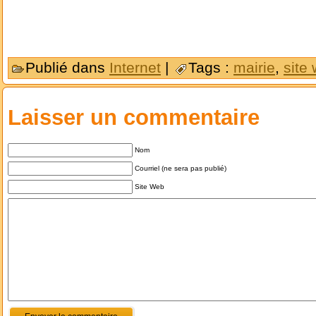
Publié dans
Internet
|
Tags :
mairie
,
site
Laisser un commentaire
Nom
Courriel (ne sera pas publié)
Site Web