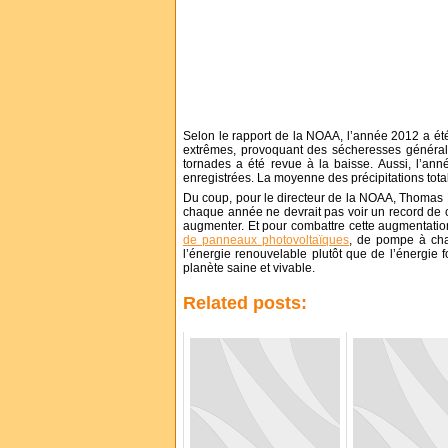
Selon le rapport de la NOAA, l’année 2012 a été 
extrêmes, provoquant des sécheresses générali
tornades a été revue à la baisse. Aussi, l’an
enregistrées. La moyenne des précipitations tota
Du coup, pour le directeur de la NOAA, Thomas R
chaque année ne devrait pas voir un record de 
augmenter. Et pour combattre cette augmentation 
de panneaux photovoltaïques
, de pompe à chal
l’énergie renouvelable plutôt que de l’énergie f
planète saine et vivable.
Related posts: