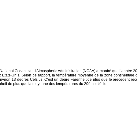
la National Oceanic and Atmospheric Administration (NOAA) a montré que l’année 2
ux Etats-Unis. Selon ce rapport, la température moyenne de la zone continentale 
 environ 13 degrés Celsius. C’est un degré Farenheit de plus que le précédent rec
enheit de plus que la moyenne des températures du 20ème siècle.