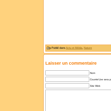
Publié dans
Actu et Média
,
Nature
Laisser un commentaire
Nom
Courriel (ne sera 
Site Web