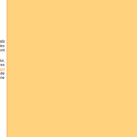
tôt
des
ont
ui,
res
ant
 de
une