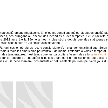
particulièrement inhabituelle. En effet, les conditions météorologiques ont été plu
sées, des ouragans ou encore des incendies et des tempêtes. Seule l’activité 
née 2012 aura été la 15ème année la plus sèche depuis que des statistiques s
les se situe à plus de 2,5 cm sous la moyenne.
. Karl, ces températures record sont le signe d’un changement climatique. Selon l
chaleur mais les américains peuvent tout de même s’attendre à voir les températu
des températures, il est temps que les particuliers fassent des efforts
en s’équip
eur ou encore de chaudière à pellets. Autrement dit de systèmes qui utilisent
ossile. De cette manière, nos enfants et petits-enfants pourront peut-être jouir d’