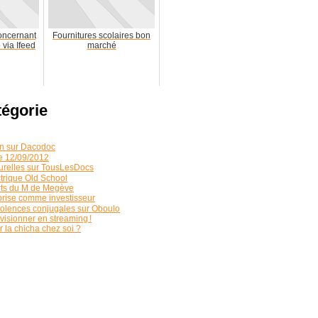
oncernant
Fournitures scolaires bon
via Ifeed
marché
tégorie
ion sur Dacodoc
 le 12/09/2012
turelles sur TousLesDocs
ctrique Old School
erts du M de Megève
eprise comme investisseur
iolences conjugales sur Oboulo
visionner en streaming !
la chicha chez soi ?