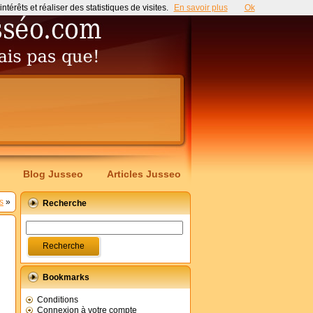
érêts et réaliser des statistiques de visites.
En savoir plus
Ok
Blog Jusseo
Articles Jusseo
s
»
Recherche
Bookmarks
Conditions
Connexion à votre compte