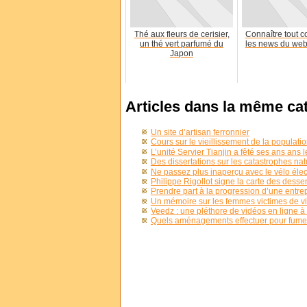
Thé aux fleurs de cerisier,
Connaître tout c
un thé vert parfumé du
les news du web 
Japon
Articles dans la même ca
Un site d’artisan ferronnier
Cours sur le vieillissement de la populat
L’unité Servier Tianjin a fêté ses ans ans
Des dissertations sur les catastrophes na
Ne passez plus inaperçu avec le vélo éle
Philippe Rigollot signe la carte des dess
Prendre part à la progression d’une entr
Un mémoire sur les femmes victimes de v
Veedz : une pléthore de vidéos en ligne à 
Quels aménagements effectuer pour fumer 