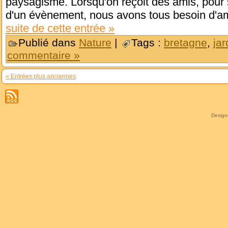
paysagisme. Lorsqu'on reçoit des amis, pour s
d'un évènement, nous avons tous besoin d'amé
suite de cette entrée »
Publié dans
Nature
|
Tags :
bretagne
,
jar
commentaire »
« Entrées plus anciennes
Desig