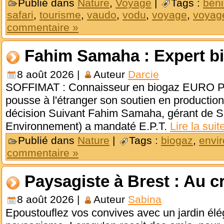
Publié dans
Nature
,
Voyage
|
Tags :
bén
safari
,
tourisme
,
vaudo
,
vodu
,
voyage
,
voyag
commentaire »
Fahim Samaha : Expert b
8 août 2026 |
Auteur
Darcie
SOFFIMAT : Connaisseur en biogaz EU
pousse à l'étranger son soutien en production
décision Suivant Fahim Samaha, gérant de
Environnement) a mandaté E.P.T.
Lire la suit
Publié dans
Nature
|
Tags :
biogaz
,
envi
commentaire »
Paysagiste à Brest : Au c
8 août 2026 |
Auteur
Sabina
Epoustouflez vos convives avec un jardin élég