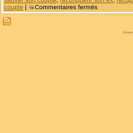
couple
|
Commentaires fermés
Desig