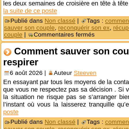
les deux semaines de croisière en tête à têt
la suite de ce poste
Publié dans
Non classé
|
Tags :
comment
sauver son couple
,
reconquérir son ex
,
récup
couple
|
Commentaires fermés
Comment sauver son coupl
respirer
6 août 2026 |
Auteur
Steeven
En essayant par tous les moyens de la conta
que vous ne respectez pas sa décision . Si 
la situation ne risque pas se s’arranger bien
l’instant où vous la laisserez tranquille qu’
poste
Publié dans
Non classé
|
Tags :
comment
sauver son couple
,
reconquérir son ex
,
récup