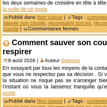
les deux semaines de croisière en tête à têt
la suite de ce poste
Publié dans
Non classé
|
Tags :
comment
sauver son couple
,
reconquérir son ex
,
récup
couple
|
Commentaires fermés
Comment sauver son coupl
respirer
8 août 2026 |
Auteur
Steeven
En essayant par tous les moyens de la conta
que vous ne respectez pas sa décision . Si 
la situation ne risque pas se s’arranger bien
l’instant où vous la laisserez tranquille qu’
poste
Publié dans
Non classé
|
Tags :
comment
sauver son couple
,
reconquérir son ex
,
récup