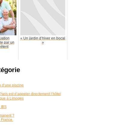
uation
« Un jardin d’hiver en bocal
ale par un
»
étent
tégorie
n d’une piscine
aris est d’appeler directement l’hôtel
nique à Limoges
r IBS
rmanent ?
 France.