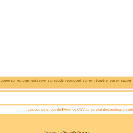
upérer son ex
,
comment sauver son couple
,
reconquérir son ex
,
récupérer son ex
,
sauver
Les compétences de l’Agence CSV au service des professionnels
Designed by
Gargouille Design
-