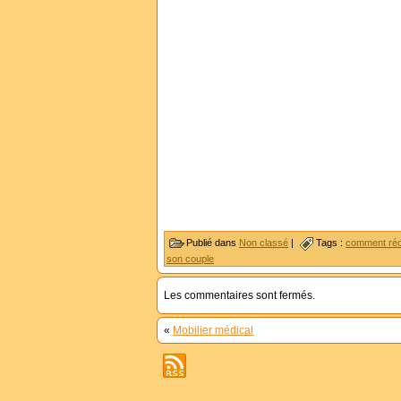
Publié dans
Non classé
|
Tags :
comment réc
son couple
Les commentaires sont fermés.
«
Mobilier médical