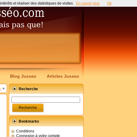
érêts et réaliser des statistiques de visites.
En savoir plus
Ok
Blog Jusseo
Articles Jusseo
.
»
Recherche
Bookmarks
Conditions
Connexion à votre compte