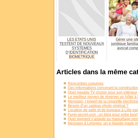
LES ETATS UNIS
Gérer une sit
TESTENT DE NOUVEAUX
juridique famili
SYSTEMES
avocat comp
D’IDENTIFICATION
BIOMETRIQUE
Articles dans la même ca
Rencontres coquines
Des informations concerant la constructio
Quel meuble TV choisir pour son intérieur
Le meilleur moyen de réserver un hôtel à P
Neovapo, l’expert de la cigarette électro
Besoin d’un cadeau photo original ?
Location de salle et de bureaux à Lille pa
Furet-secret.com : un blog pour votre furet
Quel pigment s’adapte au maquillage pe
Neovapo à Limoges, un e-liquide made in