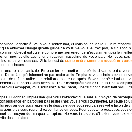
vir de l’affectivité. Vous vous sentez mal, et vous souhaitez le lui faire ressentir.
 qu’à entacher l’image qu’elle garde de vous Ne vous leurrez pas, la situation n’
omme l’objectif est qu’elle comprenne son erreur ce n’est vraiment pas la meille
tes un mec et elle attend une réaction masculine de votre part. Ne jouez pas 
dissimulez vos pensées. Si le but est de
comprendre comment récupérer votre 
pire des choses.
 en une relation amicale. En premier lieu mettre une réelle distance entre vous 
es. De ce fait spécialement ne pas rester amis. En plus si vous choisissez de deve
toire de refaire naitre une relation amoureuse après. Soyez honnête tant que v
retenir de rapports sains avec elle. Pour reconquérir son ex il ne faut pas compliq
ses vous échapper, vous souhaitez la récupérer, il ne faut donc avant tout pas lui fa
t pas lui donner l’impression que vous l’attendez?! Le meilleur moyen de reconqué
 en conséquence en particulier pas rester chez vous à vous tourmenter. La seule solut
t lui prouver que vous reprenez le dessus et que vous réorganisez votre façon de vi
ux gens plus vous reprendrez confiance en vous. Pour débuter préoccupez vous d
e meilleur moyen de marquer la rupture. Ne vous faites pas d’illusion, votre ex sui
 vite des questions.