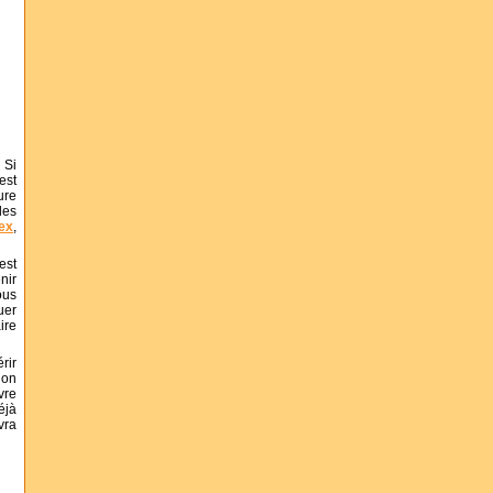
 Si
est
ure
les
ex
,
est
nir
ous
uer
ire
rir
ion
vre
éjà
vra