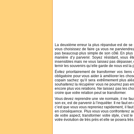
La deuxième erreur la plus répandue est de se ser
vous choisissez de faire ça vous ne parviendrez
pas beaucoup plus simple de son côté. En plus c
manière d’y parvenir. Soyez résistant, vous ê
insensibles mais ne vous laissez pas dépasser, 
ternir les souvenirs qu’elle garde de nous est la 
Évitez prioritairement de transformer vos liens
obligatoire pour vous aider à améliorer les chos
copain sachez qu’il sera extrêmement plus aléa
souhaiterez la récupérer vous ne pourrez pas ent
encore plus vos relations. Ne laissez pas les cho
croire que votre relation peut se transformer.
Vous devez reprendre une vie normale, il ne fau
son ex, est de parvenir à l’inquiéter. Il ne faut
c’est que vous vous repreniez rapidement, il fau
en conséquence. Plus vous vous confronterez a
de votre aspect, transformer votre style, c’est l
votre évolution de très près et elle se posera très