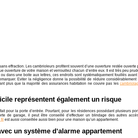
ns effraction. Les cambrioleurs profitent souvent d’une ouverture restée ouverte 
que ouverture de votre maison et verrouillez chacun d’entre eux. Il est très peu prud
ou dans une boite aux lettres, ces endroits sont systématiquement fouillés avant
emarquer. Eviter la négligence donne la possibilité de réduire considérablement 
tant plus que la majorité des assurances habitation ne couvre pas les
cambriola
icile représentent également un risque
 fait pour la porte d’entrée. Pourtant, pour les résidences possédant plusieurs por
rte de garage, il peut être conseillé d’effectuer un blindage des autres accè
fil
est aussi conseillée aussi bien pour une maison qu’un appartement.
avec un système d’alarme appartement