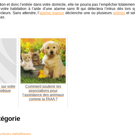
ction et donc l’entrée dans votre domicile, elle ne pourra pas l’empêcher totalement.
otre habitation à l’aide d’une alarme sans fil qui détectera l’intrus dès lors qu
teurs. Sans attendre, l’
alarme maison
déclenche une ou plusieurs
sirènes
et se
cas.
sur votre
Comment soutenir les
eptique
associations pour
l’assistance des animaux
comme la FAAA ?
tégorie
uctures métalliques