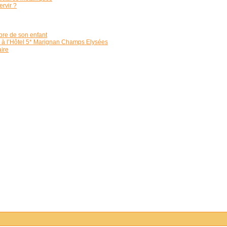
rvir ?
bre de son enfant
 à l’Hôtel 5* Marignan Champs Élysées
aire