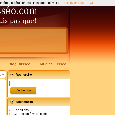
érêts et réaliser des statistiques de visites.
En savoir plus
Ok
Blog Jusseo
Articles Jusseo
!
»
Recherche
Bookmarks
Conditions
Connexion à votre compte