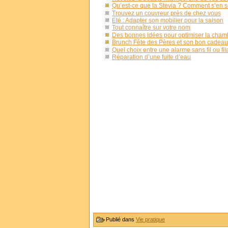
Qu’est-ce que la Stevia ? Comment s’en se
Trouvez un couvreur près de chez vous
Eté : Adapter son mobilier pour la saison
Tout connaître sur votre nom
Des bonnes idées pour optimiser la cham
Brunch Fête des Pères et son bon cadeau
Quel choix entre une alarme sans fil ou fil
Réparation d’une fuite d’eau
Publié dans
Vie pratique