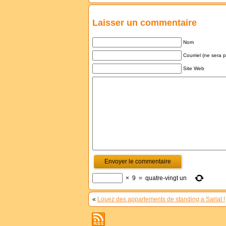
Laisser un commentaire
Nom
Courriel (ne sera 
Site Web
×
9
=
quatre-vingt un
«
Louez des appartements de standing a Sarlat !