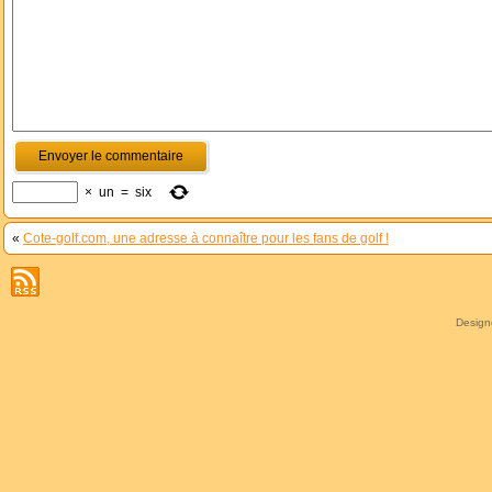
×
un
=
six
«
Cote-golf.com, une adresse à connaître pour les fans de golf !
Desig