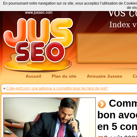
En poursuivant votre navigation sur ce site, vous acceptez l’utilisation de Cookie
de vis
Accueil
Plan du site
Annuaire Jusseo
C
«
Cote-golf.com, une adresse à connaître pour les fans de golf !
Comme
bon avo
en 5 con