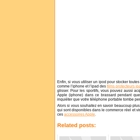
Enfin, si vous utiliser un ipod pour stocker tout
comme l’iphone et l’ipad des
films protecteurs ip
glisser. Pour les sportifs, vous pouvez aussi ac
Apple (iphone) dans ce brassard pendant que 
inquiéter que votre téléphone portable tombe pen
Alors si vous souhaitez en savoir beaucoup plus 
qui sont disponibles dans le commerce réel et virt
ces
accessoires Apple
.
Related posts: