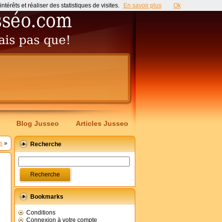
érêts et réaliser des statistiques de visites.
En savoir plus
Ok
Blog Jusseo
Articles Jusseo
s
»
Recherche
Bookmarks
Conditions
Connexion à votre compte