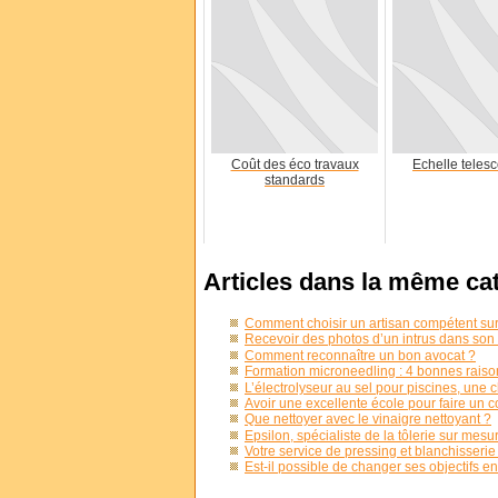
Coût des éco travaux
Echelle teles
standards
Articles dans la même ca
Comment choisir un artisan compétent sur 
Recevoir des photos d’un intrus dans son 
Comment reconnaître un bon avocat ?
Formation microneedling : 4 bonnes raisons
L’électrolyseur au sel pour piscines, une c
Avoir une excellente école pour faire un 
Que nettoyer avec le vinaigre nettoyant ?
Epsilon, spécialiste de la tôlerie sur mesu
Votre service de pressing et blanchisserie
Est-il possible de changer ses objectifs e