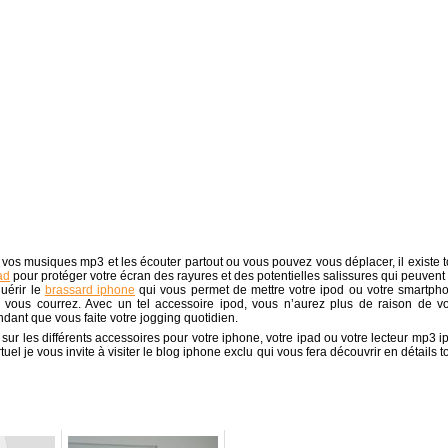
es vos musiques mp3 et les écouter partout ou vous pouvez vous déplacer, il existe t
ad
pour protéger votre écran des rayures et des potentielles salissures qui peuvent 
quérir le
brassard iphone
qui vous permet de mettre votre ipod ou votre smartph
vous courrez. Avec un tel accessoire ipod, vous n’aurez plus de raison de v
dant que vous faite votre jogging quotidien.
sur les différents accessoires pour votre iphone, votre ipad ou votre lecteur mp3 i
uel je vous invite à visiter le blog iphone exclu qui vous fera découvrir en détails t