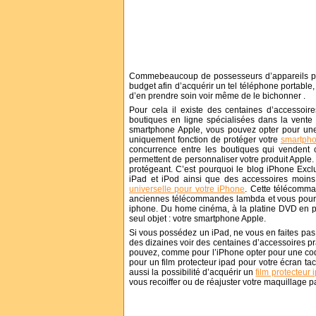
Commebeaucoup de possesseurs d’appareils pro
budget afin d’acquérir un tel téléphone portable
d’en prendre soin voir même de le bichonner .
Pour cela il existe des centaines d’accessoir
boutiques en ligne spécialisées dans la vente 
smartphone Apple, vous pouvez opter pour une
uniquement fonction de protéger votre
smartph
concurrence entre les boutiques qui vendent 
permettent de personnaliser votre produit Apple.
protégeant. C’est pourquoi le blog iPhone Exclu
iPad et iPod ainsi que des accessoires moin
universelle pour votre iPhone
. Cette télécomma
anciennes télécommandes lambda et vous pourrez 
iphone. Du home cinéma, à la platine DVD en p
seul objet : votre smartphone Apple.
Si vous possédez un iPad, ne vous en faites pas 
des dizaines voir des centaines d’accessoires pr
pouvez, comme pour l’iPhone opter pour une coqu
pour un film protecteur ipad pour votre écran ta
aussi la possibilité d’acquérir un
film protecteur 
vous recoiffer ou de réajuster votre maquillage 