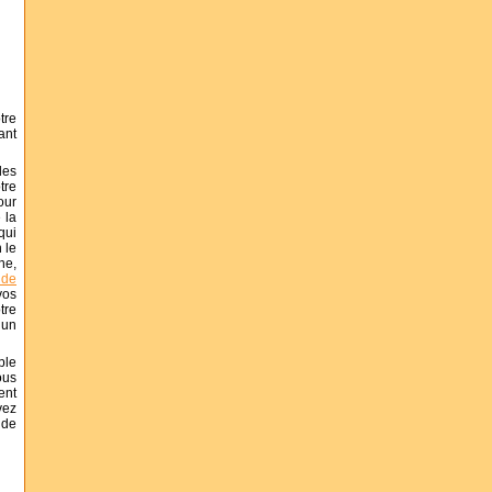
tre
ant
les
tre
our
 la
qui
 le
ne,
nde
vos
tre
 un
ple
ous
ent
vez
 de