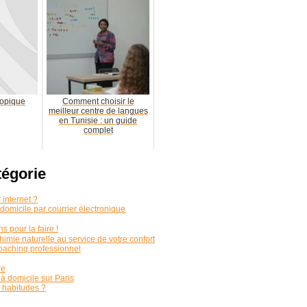
copique
Comment choisir le
meilleur centre de langues
en Tunisie : un guide
complet
tégorie
internet ?
domicile par courrier électronique
 pour la faire !
himie naturelle au service de votre confort
coaching professionnel
re
 à domicile sur Paris
n habitudes ?