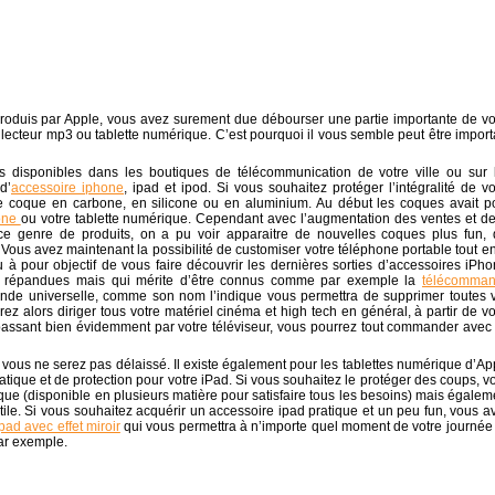
duis par Apple, vous avez surement due débourser une partie importante de vo
, lecteur mp3 ou tablette numérique. C’est pourquoi il vous semble peut être import
es disponibles dans les boutiques de télécommunication de votre ville ou sur 
d’
accessoire iphone
, ipad et ipod. Si vous souhaitez protéger l’intégralité de vo
 coque en carbone, en silicone ou en aluminium. Au début les coques avait p
one
ou votre tablette numérique. Cependant avec l’augmentation des ventes et de
ce genre de produits, on a pu voir apparaitre de nouvelles coques plus fun, 
 Vous avez maintenant la possibilité de customiser votre téléphone portable tout en
 à pour objectif de vous faire découvrir les dernières sorties d’accessoires iPho
s répandues mais qui mérite d’être connus comme par exemple la
télécomma
nde universelle, comme son nom l’indique vous permettra de supprimer toutes 
alors diriger tous votre matériel cinéma et high tech en général, à partir de vo
assant bien évidemment par votre téléviseur, vous pourrez tout commander avec
vous ne serez pas délaissé. Il existe également pour les tablettes numérique d’Ap
atique et de protection pour votre iPad. Si vous souhaitez le protéger des coups, v
e (disponible en plusieurs matière pour satisfaire tous les besoins) mais égalem
ctile. Si vous souhaitez acquérir un accessoire ipad pratique et un peu fun, vous a
ipad avec effet miroir
qui vous permettra à n’importe quel moment de votre journée
par exemple.