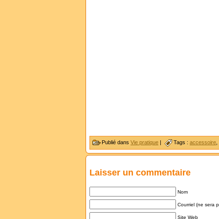
Publié dans
Vie pratique
|
Tags :
accessoire
,
Laisser un commentaire
Nom
Courriel (ne sera 
Site Web