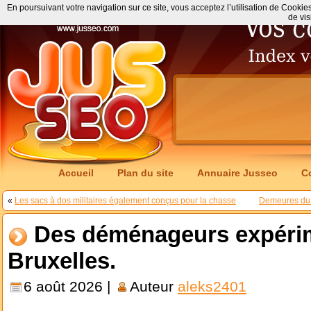
En poursuivant votre navigation sur ce site, vous acceptez l’utilisation de Cookie
de vis
Accueil
Plan du site
Annuaire Jusseo
C
«
Les sacs à dos militaires également conçus pour la chasse
Demeures du L
Des déménageurs expéri
Bruxelles.
6 août 2026 |
Auteur
aleks2401