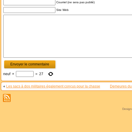
Courriel (ne sera pas publié)
Site Web
neuf
×
=
27
«
Les sacs à dos militaires également conçus pour la chasse
Demeures du L
Desig