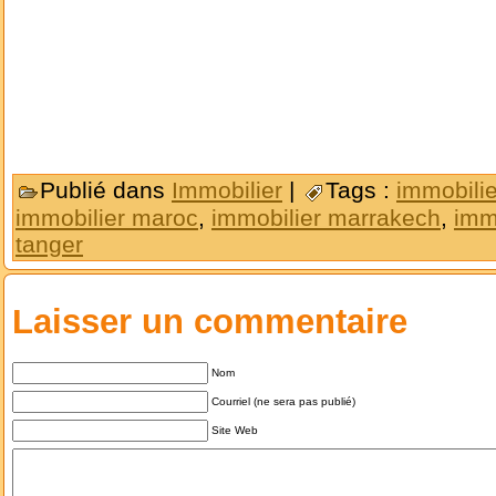
Publié dans
Immobilier
|
Tags :
immobili
immobilier maroc
,
immobilier marrakech
,
imm
tanger
Laisser un commentaire
Nom
Courriel (ne sera pas publié)
Site Web