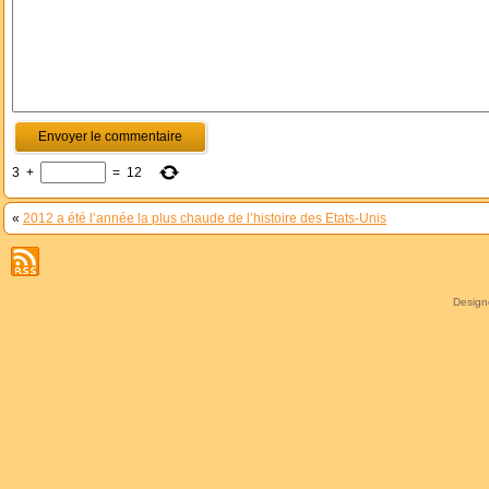
3
+
=
12
«
2012 a été l’année la plus chaude de l’histoire des Etats-Unis
Desig