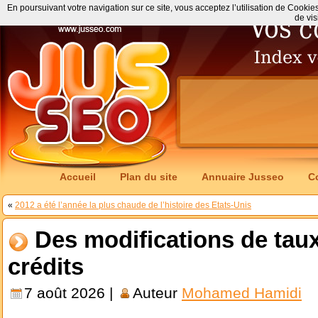
En poursuivant votre navigation sur ce site, vous acceptez l’utilisation de Cookie
de vis
Accueil
Plan du site
Annuaire Jusseo
C
«
2012 a été l’année la plus chaude de l’histoire des Etats-Unis
Des modifications de tau
crédits
7 août 2026 |
Auteur
Mohamed Hamidi