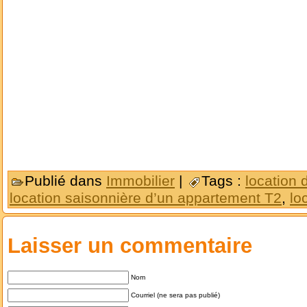
Publié dans
Immobilier
|
Tags :
location 
location saisonnière d’un appartement T2
,
lo
Laisser un commentaire
Nom
Courriel (ne sera pas publié)