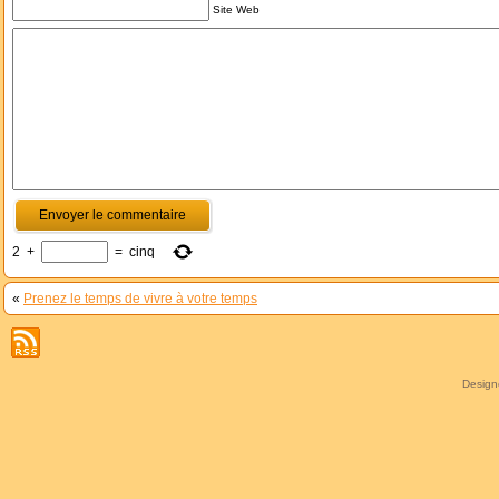
Site Web
2
+
=
cinq
«
Prenez le temps de vivre à votre temps
Desig