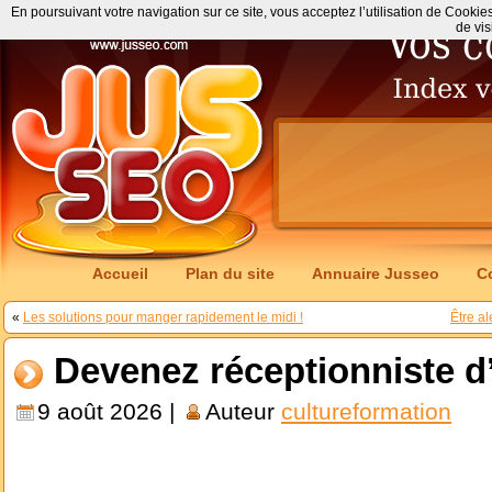
En poursuivant votre navigation sur ce site, vous acceptez l’utilisation de Cookie
de vis
Accueil
Plan du site
Annuaire Jusseo
C
«
Les solutions pour manger rapidement le midi !
Être al
Devenez réceptionniste d
9 août 2026 |
Auteur
cultureformation