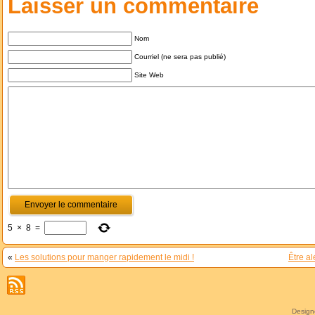
Laisser un commentaire
Nom
Courriel (ne sera pas publié)
Site Web
5
×
8
=
«
Les solutions pour manger rapidement le midi !
Être al
Desig