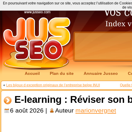
En poursuivant votre navigation sur ce site, vous acceptez l’utilisation de Cookie
de vis
Accueil
Plan du site
Annuaire Jusseo
C
«
Les bijoux d exception originaux de l’entreprise belge INUI
Quelle 
E-learning : Réviser son 
6 août 2026 |
Auteur
marionvergnet