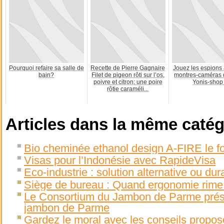
Pourquoi refaire sa salle de
Recette de Pierre Gagnaire
Jouez les espions 
bain?
Filet de pigeon rôti sur l’os,
montres-caméras 
poivre et citron; une poire
Yonis-shop 
rôtie caraméli...
Articles dans la même catég
Bio cheminée ethanol design A-FIRE le foy
Visas pour l’Indonésie avec RapideVisa
Eco-industrie : solution alternative ou dur
Siège de bureau : Quand ergonomie rime
Le Consortium du Jambon de Parme prése
jambon de Parme
Gardez le moral avec les conseils propo