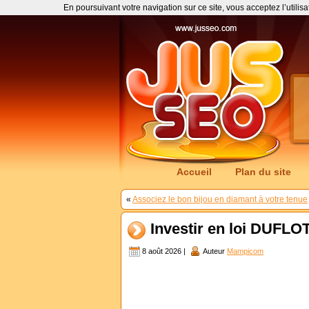
En poursuivant votre navigation sur ce site, vous acceptez l’utilis
Accueil
Plan du site
«
Associez le bon bijou en diamant à votre tenue
Investir en loi DUFLO
8 août 2026 |
Auteur
Mampicom