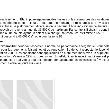
estissement, l’État impose également des limites sur les ressources des locataires
aires dépend de leur statut. À noter que, le montant de ressources de l’investiss
. Aussi, le plafonnement diffère selon le secteur. À titre indicatif, un célibataire 
ercevoir un revenu annuel de 36 502 € au maximum. Par contre, s’il choisit la zone 
e ou un couple ayant un enfant à la charge, sa ressource est limitée à 65 579 € s
ui descend à 43 002 € s’il opte pour la zone B2.
mer
l’
immobilier neuf
doit respecter la norme de performance énergétique. Pour cela,
pour les logements faisant l’objet de rénovation, ils doivent respecter le label 
tion 2009. Ces conditions sont applicables en outre-mer, mais avec un supplém
réduction s’élève à 29% sur ces zones. En effet, l’insuffisance immobilière est p
r laquelle l’État veut à tout prix encourager davantage les investisseurs à y acqué
ment s’étale toujours sur 9 ans.