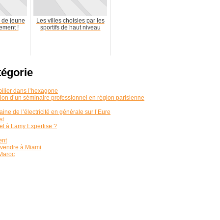
 de jeune
Les villes choisies par les
ement !
sportifs de haut niveau
tégorie
ilier dans l’hexagone
ation d’un séminaire professionnel en région parisienne
aine de l’électricité en générale sur l’Eure
st
pel à Lamy Expertise ?
ent
 vendre à Miami
 Maroc