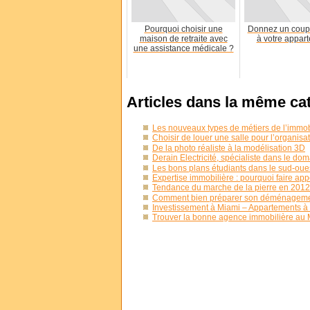
Pourquoi choisir une
Donnez un coup
maison de retraite avec
à votre appart
une assistance médicale ?
Articles dans la même ca
Les nouveaux types de métiers de l’immob
Choisir de louer une salle pour l’organis
De la photo réaliste à la modélisation 3D
Derain Electricité, spécialiste dans le dom
Les bons plans étudiants dans le sud-oue
Expertise immobilière : pourquoi faire ap
Tendance du marche de la pierre en 2012
Comment bien préparer son déménagem
Investissement à Miami – Appartements à
Trouver la bonne agence immobilière au