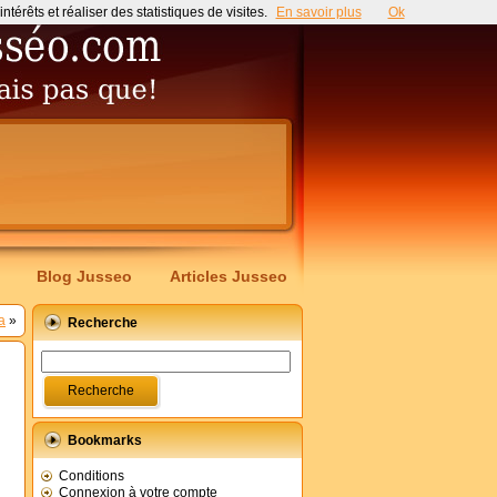
érêts et réaliser des statistiques de visites.
En savoir plus
Ok
Blog Jusseo
Articles Jusseo
a
»
Recherche
Bookmarks
Conditions
Connexion à votre compte