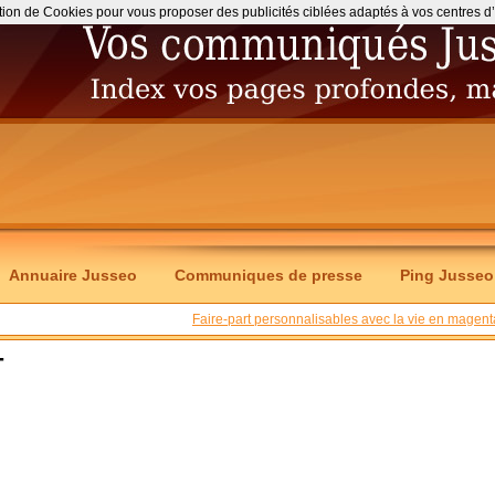
ation de Cookies pour vous proposer des publicités ciblées adaptés à vos centres d’int
Annuaire Jusseo
Communiques de presse
Ping Jusseo
Faire-part personnalisables avec la vie en magent
T