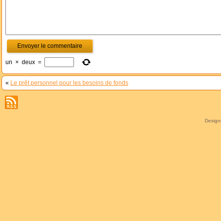
un
×
deux
=
«
Le prêt personnel pour les besoins de fonds
Desig