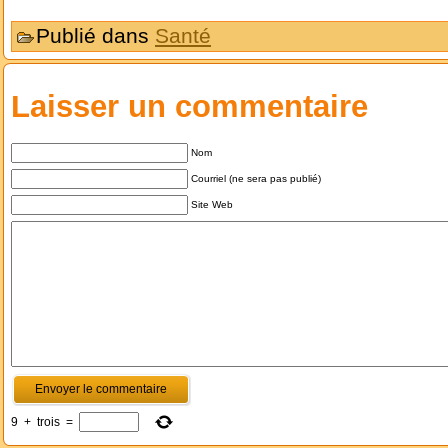
Publié dans
Santé
Laisser un commentaire
Nom
Courriel (ne sera pas publié)
Site Web
9
+
trois
=