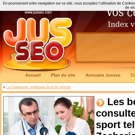
En poursuivant votre navigation sur ce site, vous acceptez l’utilisation de Cookie
de vis
Accueil
Plan du site
Annuaire Jusseo
C
«
La Patagonie, mythique bout du monde
Les b
consult
sport te