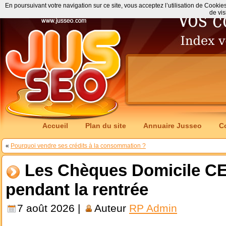
En poursuivant votre navigation sur ce site, vous acceptez l’utilisation de Cookie
de vis
Accueil
Plan du site
Annuaire Jusseo
C
«
Pourquoi vendre ses crédits à la consommation ?
Les Chèques Domicile CE
pendant la rentrée
7 août 2026 |
Auteur
RP Admin