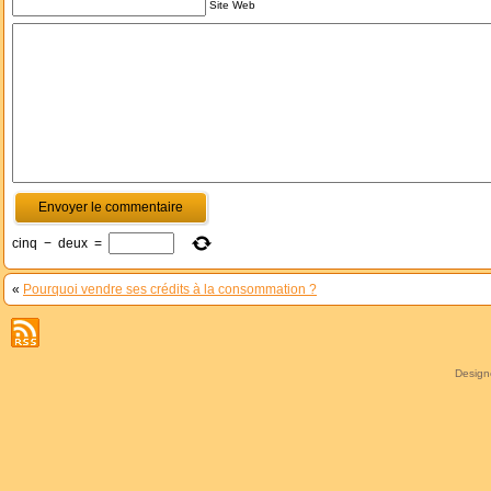
Site Web
cinq
−
deux
=
«
Pourquoi vendre ses crédits à la consommation ?
Desig