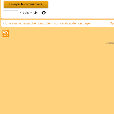
−
trois
=
six
«
Une simple démarche pour obtenir son certificat de non gage
Opt
Desig