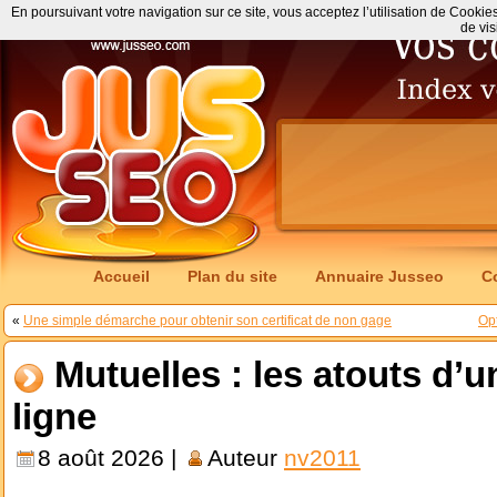
En poursuivant votre navigation sur ce site, vous acceptez l’utilisation de Cookie
de vis
Accueil
Plan du site
Annuaire Jusseo
C
«
Une simple démarche pour obtenir son certificat de non gage
Opt
Mutuelles : les atouts d’
ligne
8 août 2026 |
Auteur
nv2011