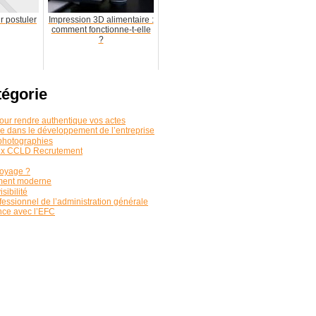
r postuler
Impression 3D alimentaire :
comment fonctionne-t-elle
?
tégorie
 pour rendre authentique vos actes
que dans le développement de l’entreprise
 photographies
aux CCLD Recrutement
toyage ?
ement moderne
sibilité
rofessionnel de l’administration générale
ance avec l’EFC