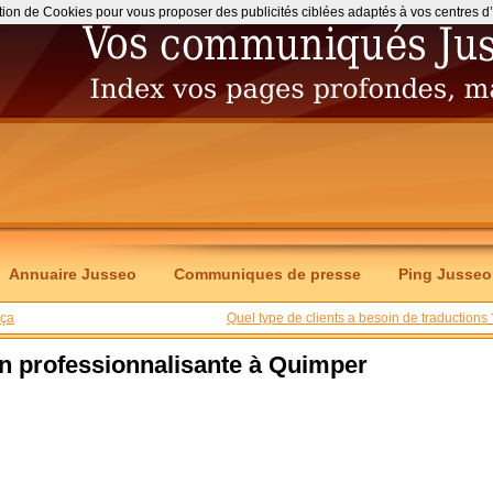
ation de Cookies pour vous proposer des publicités ciblées adaptés à vos centres d’int
Annuaire Jusseo
Communiques de presse
Ping Jusseo
 ça
Quel type de clients a besoin de traductions 
n professionnalisante à Quimper