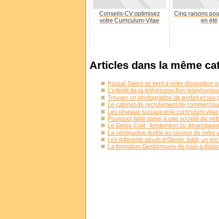
Conseils-CV:optimisez
Cinq raisons pou
votre Curriculum-Vitae
en été
Articles dans la même ca
Pascal Tatoni se tient à votre disposition
L’intérêt de la téléprospection téléphoni
Trouver un photographe de portait et ses
Le cabinet de recrutement de commerci
Les réseaux sociaux et le curriculum vitae
Pourquoi faire appel à une société de net
Le Génie Civil : fondement du développ
La sérigraphie textile au service de votre vi
Les différents atouts d’Olivier Jobit, un p
La formation Gestionnaire de paie à dist