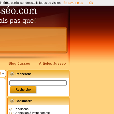
érêts et réaliser des statistiques de visites.
En savoir plus
Ok
Blog Jusseo
Articles Jusseo
?
»
Recherche
Bookmarks
Conditions
Connexion à votre compte