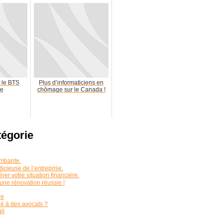
r le BTS
Plus d’informaticiens en
ue
chômage sur le Canada !
tégorie
ambante.
dicieuse de l’entreprise.
gérer votre situation financière.
une rénovation réussie !
ne
né à des avocats ?
il