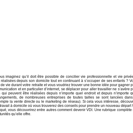
ous imaginez qu’il doit être possible de concilier vie professionnelle et vie privé
 réalisées depuis son domicile tout en continuant à s’occuper de ses enfants ? V
 de vie durant votre retraite et vous voudriez trouver une bonne idée pour gagner p
tion et en particulier d’internet, se déplacer pour aller travailler ne s’avère p
 qui peuvent être réalisées depuis n’importe quel endroit et depuis n’importe q
angements, de nombreuses entreprises de toutes tailles se sont lancées dans
mple la vente directe ou le marketing de réseau). Si cela vous intéresse, découv
le travail à domicile où vous trouverez des conseils pour prendre un nouveau départ !
cortiqué, vous découvrirez entre autres comment devenir VDI. Une rubrique complète 
nités qu’elle offre.