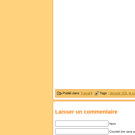
Publié dans
Travail
|
Tags :
devenir VDI
,
la s
Laisser un commentaire
Nom
Courriel (ne sera 