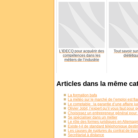
L’IDECQ pour acquérir des
Tout savoir su
compétences dans les
diététiq
métiers de l’industrie
Articles dans la même ca
La formation bafa
La météo sur le marché de l’emploi est fl
Le comptable : la garantie d’une affaire ju
Olivier Jobit, l’expert qu’il vous faut pour 
Choisissez un entrepreneur général pour 
Se spécialiser dans un métier
Le rôle des formes juridiques en Allemag
Existe-t-il de standard téléphonique desti
Les causes de ruptures du contrat de trava
Secrétariat à distance