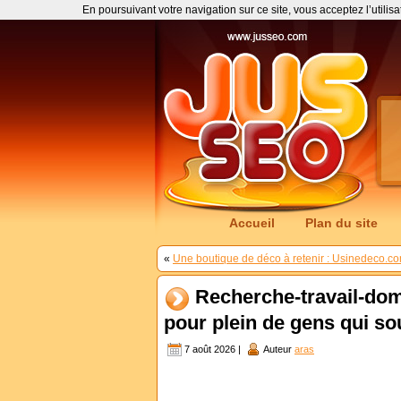
En poursuivant votre navigation sur ce site, vous acceptez l’utilis
Accueil
Plan du site
«
Une boutique de déco à retenir : Usinedeco.c
Recherche-travail-dom
pour plein de gens qui souh
7 août 2026 |
Auteur
aras