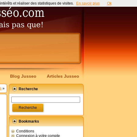
érêts et réaliser des statistiques de visites.
En savoir plus
Ok
Blog Jusseo
Articles Jusseo
s
»
Recherche
Bookmarks
Conditions
Connexion à votre compte