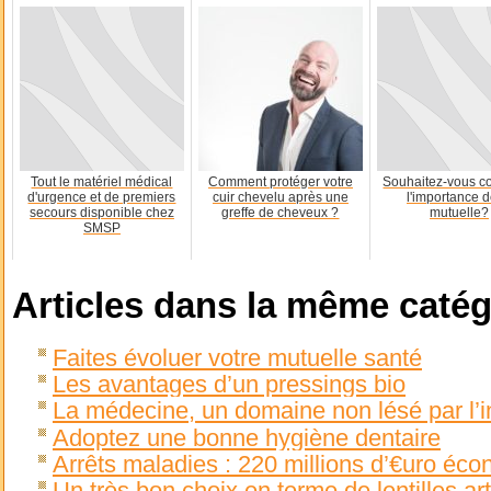
Tout le matériel médical
Comment protéger votre
Souhaitez-vous co
d'urgence et de premiers
cuir chevelu après une
l'importance d
secours disponible chez
greffe de cheveux ?
mutuelle?
SMSP
Articles dans la même catég
Faites évoluer votre mutuelle santé
Les avantages d’un pressings bio
La médecine, un domaine non lésé par l’i
Adoptez une bonne hygiène dentaire
Arrêts maladies : 220 millions d’€uro éc
Un très bon choix en terme de lentilles artif