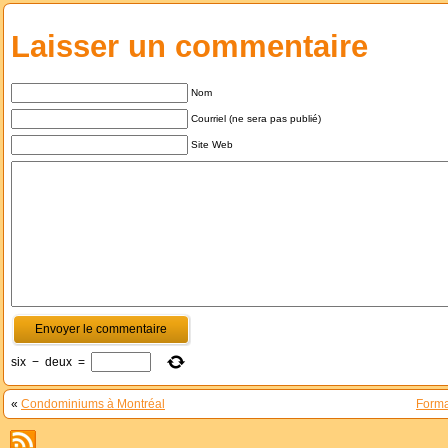
Laisser un commentaire
Nom
Courriel (ne sera pas publié)
Site Web
six
−
deux
=
«
Condominiums à Montréal
Forma