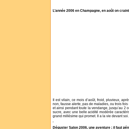
L’année 2006 en Champagne, en août on craint
Il est vilain, ce mois d’août, froid, pluvieux, ap
non, fausse alerte, pas de maladies, ou trois foi
et ainsi pendant toute la vendange, jusqu’au 2 o
sucre, avec une belle acidité modérée caractéris
grand millésime qui promet. Il a la vie devant soi.
Déguster Salon 2006, une aventure ; il faut pé