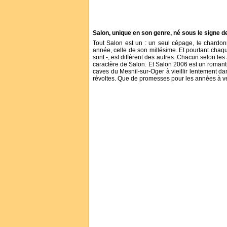
Salon, unique en son genre, né sous le signe de
Tout Salon est un : un seul cépage, le chardonn
année, celle de son millésime. Et pourtant chaq
sont -, est différent des autres. Chacun selon les
caractère de Salon. Et Salon 2006 est un romant
caves du Mesnil-sur-Oger à vieillir lentement dans
révoltes. Que de promesses pour les années à ve