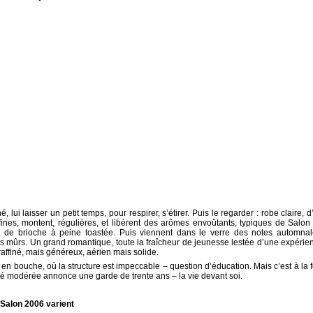
ui laisser un petit temps, pour respirer, s’étirer. Puis le regarder : robe claire, d
 fines, montent, régulières, et libèrent des arômes envoûtants, typiques de Salon
s, de brioche à peine toastée. Puis viennent dans le verre des notes automnal
aunes mûrs. Un grand romantique, toute la fraîcheur de jeunesse lestée d’une expérie
 raffiné, mais généreux, aérien mais solide.
en bouche, où la structure est impeccable – question d’éducation. Mais c’est à la f
té modérée annonce une garde de trente ans – la vie devant soi.
 Salon 2006 varient