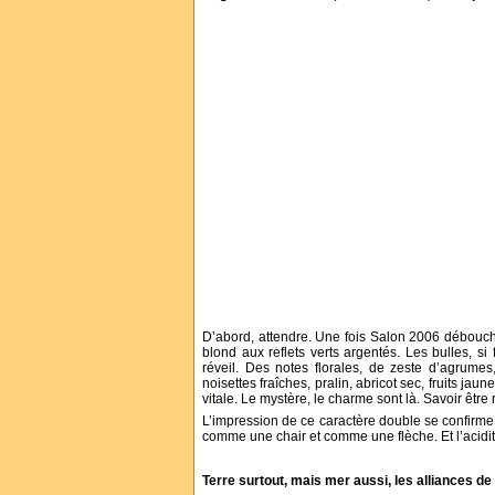
D’abord, attendre. Une fois Salon 2006 débouché, l
blond aux reflets verts argentés. Les bulles, si
réveil. Des notes florales, de zeste d’agrume
noisettes fraîches, pralin, abricot sec, fruits j
vitale. Le mystère, le charme sont là. Savoir être
L’impression de ce caractère double se confirme 
comme une chair et comme une flèche. Et l’acidi
Terre surtout, mais mer aussi, les alliances de