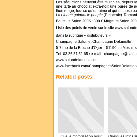
Les séductions peuvent être multiples, depuis l
une tarte au chocolat extra-noir, une purée de 
thon rouge, tout ce qu’on aime et qui ne pèse pa
La Liberté guidant le peuple
(Delacroix). Romanti
Bouteille Salon 2006 : 390 € Magnum Salon 2006
Liste des points de vente sur le site www.salon
dans la rubrique « distributeurs »
Champagne Salon et Champagne Delamotte
5-7 rue de la Brèche d’Oger – 51190 Le Mesnil-
Tél. 03 26 57 51 65 / e-mail : champagne@salo
www.salondelamotte.com
www.facebook.com/ChampagnesSalonDelamott
Related posts:
Quelle motorisation pour
Quelques infos su