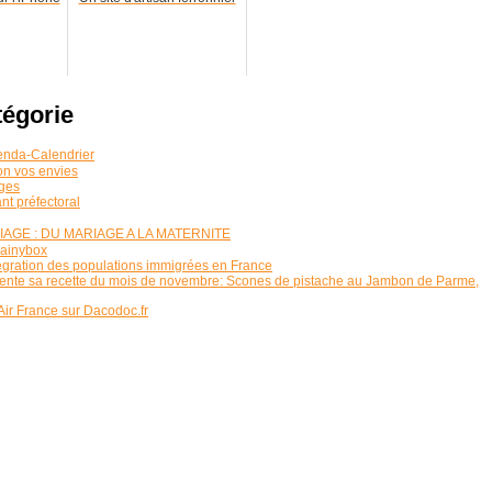
tégorie
genda-Calendrier
on vos envies
ages
nt préfectoral
GE : DU MARIAGE A LA MATERNITE
rainybox
tégration des populations immigrées en France
nte sa recette du mois de novembre: Scones de pistache au Jambon de Parme,
Air France sur Dacodoc.fr