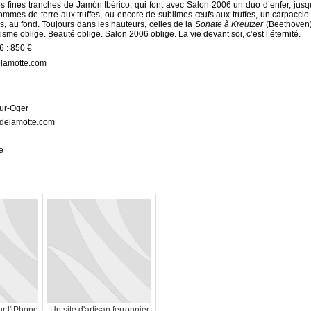
es fines tranches de Jamón Ibérico, qui font avec Salon 2006 un duo d’enfer, jusq
pommes de terre aux truffes, ou encore de sublimes œufs aux truffes, un carpaccio
s, au fond. Toujours dans les hauteurs, celles de la
Sonate à Kreutzer
(Beethoven)
sme oblige. Beauté oblige. Salon 2006 oblige. La vie devant soi, c’est l’éternité.
 : 850 €
delamotte.com
sur-Oger
ndelamotte.com
e
r l'iPhone
Un site d'artisan ferronnier