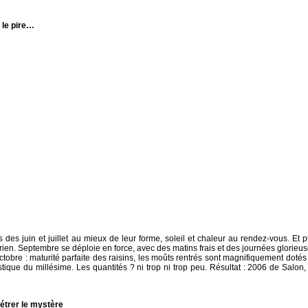
 le pire…
rès des juin et juillet au mieux de leur forme, soleil et chaleur au rendez-vous. Et p
s rien. Septembre se déploie en force, avec des matins frais et des journées glorieus
ctobre : maturité parfaite des raisins, les moûts rentrés sont magnifiquement dotés
tique du millésime. Les quantités ? ni trop ni trop peu. Résultat : 2006 de Salon,
nétrer le mystère