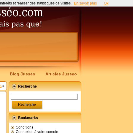
érêts et réaliser des statistiques de visites.
En savoir plus
Ok
Blog Jusseo
Articles Jusseo
s
»
Recherche
Bookmarks
Conditions
Connexion à votre compte