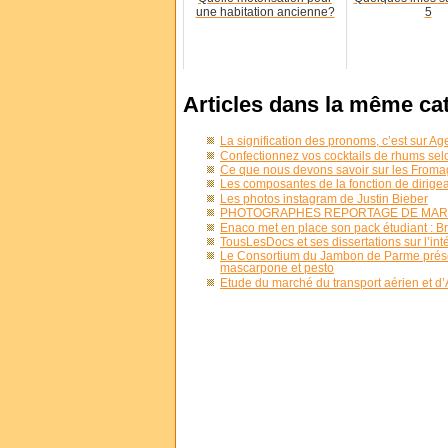
une habitation ancienne?
5
Articles dans la même ca
La signification des pronoms, c’est sur A
Confectionnez vos cocktails de rhums sel
Ce que nous devons savoir sur les From
Les composantes de la fonction de dirigea
Les photos instagram de Justin Bieber
PHOTOGRAPHES REPORTAGE DE MARIA
Enaco met en place son pack étudiant : B
TousLesDocs et ses dissertations sur l’in
Le Consortium du Jambon de Parme prése
mascarpone et pesto
Étude du marché du transport aérien et d’