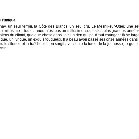
 l’unique
ay, un seul terroir, la Côte des Blancs, un seul cru, Le Mesnil-sur-Oger, une se
ue millésime – toute année n’est pas un millésime, seules les plus grandes années
 aléas du climat, quelque chose dans l’air, un rien qui peut tout changer : là se forge
ique, un lyrique, un exquis fougueux. Il a beau avoir passé ses onze années dans 
 le silence et la fraîcheur, il en surgit avec toute la force de la jeunesse, le goût 
nir !