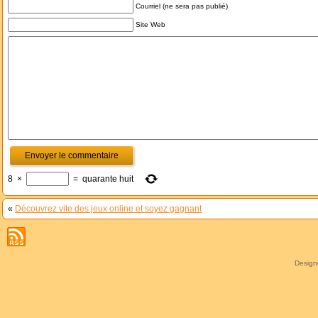
Courriel (ne sera pas publié)
Site Web
8
×
=
quarante huit
«
Découvrez vite des jeux online et soyez gagnant
Desig