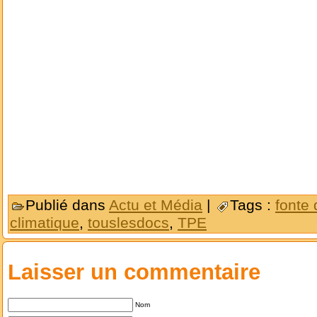
Publié dans
Actu et Média
|
Tags :
fonte
climatique
,
touslesdocs
,
TPE
Laisser un commentaire
Nom