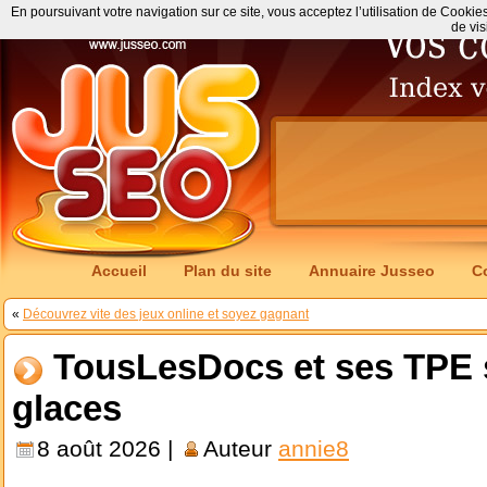
En poursuivant votre navigation sur ce site, vous acceptez l’utilisation de Cookie
de vis
Accueil
Plan du site
Annuaire Jusseo
C
«
Découvrez vite des jeux online et soyez gagnant
TousLesDocs et ses TPE s
glaces
8 août 2026 |
Auteur
annie8