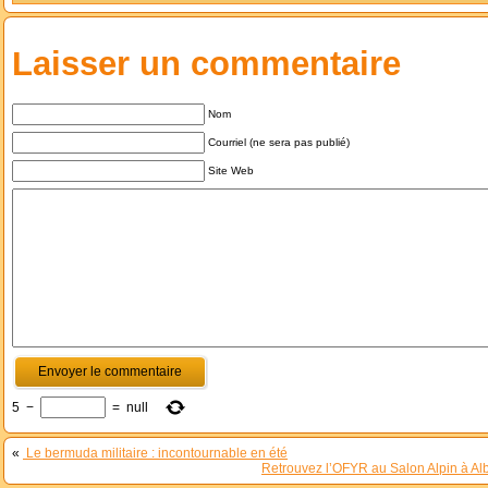
Laisser un commentaire
Nom
Courriel (ne sera pas publié)
Site Web
5
−
=
null
«
Le bermuda militaire : incontournable en été
Retrouvez l’OFYR au Salon Alpin à Alb