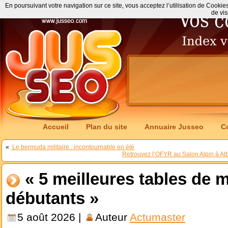
En poursuivant votre navigation sur ce site, vous acceptez l’utilisation de Cookie
de vis
Accueil
Plan du site
Annuaire Jusseo
C
«
Le bermuda militaire : incontournable en été
Retrouvez l’OFYR au Salon Alpin à Alb
« 5 meilleures tables de 
débutants »
5 août 2026 |
Auteur
Actumaster