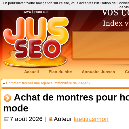
En poursuivant votre navigation sur ce site, vous acceptez l’utilisation de Cookie
de vis
Accueil
Plan du site
Annuaire Jusseo
C
«
Comment trouver une agence immobilière de viager ?
Achat de montres pour h
mode
7 août 2026 |
Auteur
laetitiasimon