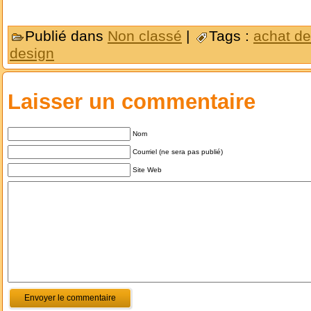
Publié dans
Non classé
|
Tags :
achat de
design
Laisser un commentaire
Nom
Courriel (ne sera pas publié)
Site Web