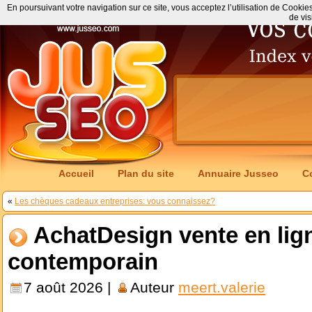
En poursuivant votre navigation sur ce site, vous acceptez l’utilisation de Cookie
de vis
Accueil
Plan du site
Annuaire Jusseo
C
«
Les chèques cadeaux entreprises: vous connaissez?
AchatDesign vente en lig
contemporain
7 août 2026 |
Auteur
meert.valerie