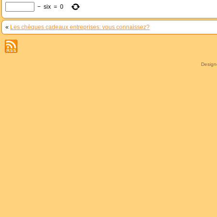
−
six
=
0
«
Les chèques cadeaux entreprises: vous connaissez?
Desig