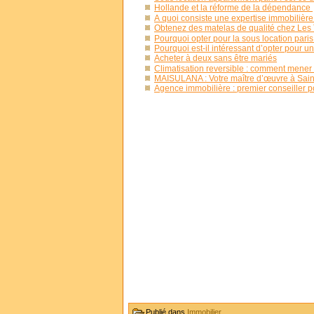
Hollande et la réforme de la dépendance
À quoi consiste une expertise immobilière
Obtenez des matelas de qualité chez Les
Pourquoi opter pour la sous location paris
Pourquoi est-il intéressant d’opter pour u
Acheter à deux sans être mariés
Climatisation reversible : comment mener 
MAISULANA : Votre maître d’œuvre à Sai
Agence immobilière : premier conseiller po
Publié dans
Immobilier