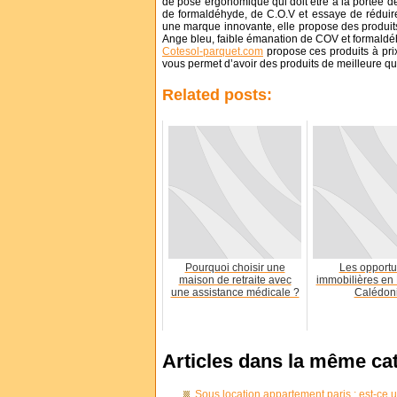
de pose ergonomique qui doit être à la portée de 
de formaldéhyde, de C.O.V et essaye de rédui
une marque innovante, elle propose des produits
Ange bleu, faible émanation de COV et formaldéh
Cotesol-parquet.com
propose ces produits à prix 
vous permet d’avoir des produits de meilleure qua
Related posts:
Pourquoi choisir une
Les opportu
maison de retraite avec
immobilières en
une assistance médicale ?
Calédon
Articles dans la même ca
Sous location appartement paris : est-ce