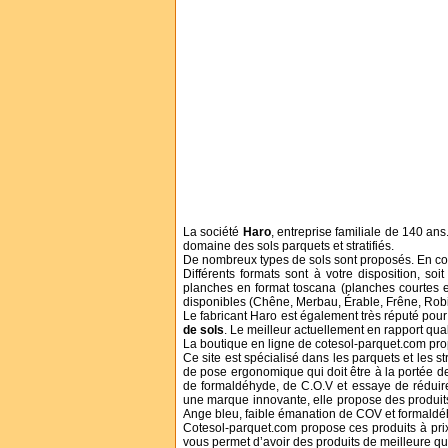
La société
Haro
, entreprise familiale de 140 an
domaine des sols parquets et stratifiés.
De nombreux types de sols sont proposés. En c
Différents formats sont à votre disposition, so
planches en format toscana (planches courtes e
disponibles (Chêne, Merbau, Érable, Frêne, Robin
Le fabricant Haro est également très réputé pour
de sols
. Le meilleur actuellement en rapport quali
La boutique en ligne de cotesol-parquet.com pro
Ce site est spécialisé dans les parquets et les str
de pose ergonomique qui doit être à la portée de 
de formaldéhyde, de C.O.V et essaye de rédui
une marque innovante, elle propose des produits
Ange bleu, faible émanation de COV et formaldéh
Cotesol-parquet.com propose ces produits à prix d
vous permet d’avoir des produits de meilleure qua