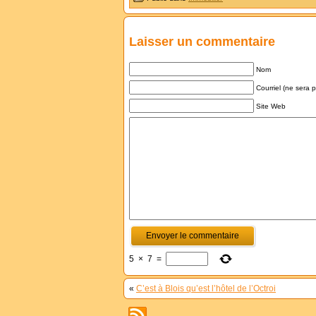
Laisser un commentaire
Nom
Courriel (ne sera 
Site Web
5
×
7
=
«
C’est à Blois qu’est l’hôtel de l’Octroi