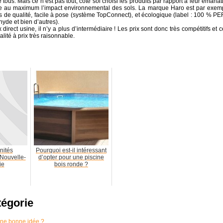
tous. Mais ce n’est pas tout, côté sol choisi les produits par rapport à leur émanat
re au maximum l’impact environnemental des sols. La marque Haro est par exem
 de qualité, facile à pose (système TopConnect), et écologique (label : 100 % PE
yde et bien d’autres).
direct usine, il n’y a plus d’intermédiaire ! Les prix sont donc très compétitifs et c
lité à prix très raisonnable.
nités
Pourquoi est-il intéressant
 Nouvelle-
d’opter pour une piscine
ie
bois ronde ?
tégorie
 une bonne idée ?