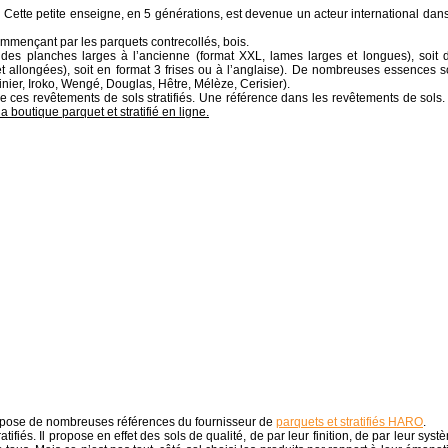
. Cette petite enseigne, en 5 générations, est devenue un acteur international dans
mmençant par les parquets contrecollés, bois.
it des planches larges à l’ancienne (format XXL, lames larges et longues), soit 
t allongées), soit en format 3 frises ou à l’anglaise). De nombreuses essences s
ier, Iroko, Wengé, Douglas, Hêtre, Mélèze, Cerisier).
de ces revêtements de sols stratifiés. Une référence dans les revêtements de sols
a boutique parquet et stratifié en ligne.
pose de nombreuses références du fournisseur de
parquets et stratifiés HARO
.
atifiés. Il propose en effet des sols de qualité, de par leur finition, de par leur syst