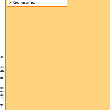
Créer un compte
 le
des
ont
nts
ème
ion
ple
FC,
ela