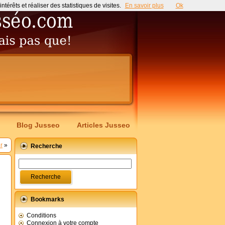
érêts et réaliser des statistiques de visites.
En savoir plus
Ok
Blog Jusseo
Articles Jusseo
r
»
Recherche
Bookmarks
Conditions
Connexion à votre compte