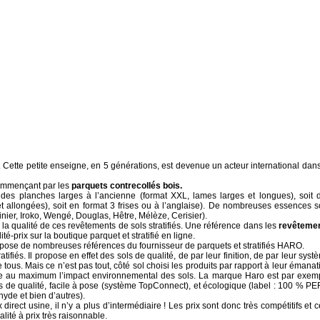
s. Cette petite enseigne, en 5 générations, est devenue un acteur international dans
ommençant par les
parquets contrecollés bois.
it des planches larges à l’ancienne (format XXL, lames larges et longues), soit 
t allongées), soit en format 3 frises ou à l’anglaise). De nombreuses essences s
ier, Iroko, Wengé, Douglas, Hêtre, Mélèze, Cerisier).
 la qualité de ces revêtements de sols stratifiés. Une référence dans les
revêteme
té-prix sur la boutique parquet et stratifié en ligne.
pose de nombreuses références du fournisseur de parquets et stratifiés HARO.
atifiés. Il propose en effet des sols de qualité, de par leur finition, de par leur syst
tous. Mais ce n’est pas tout, côté sol choisi les produits par rapport à leur émanat
re au maximum l’impact environnemental des sols. La marque Haro est par exem
 de qualité, facile à pose (système TopConnect), et écologique (label : 100 % PE
yde et bien d’autres).
irect usine, il n’y a plus d’intermédiaire ! Les prix sont donc très compétitifs et c
lité à prix très raisonnable.