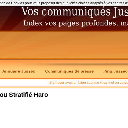
ation de Cookies pour vous proposer des publicités ciblées adaptés à vos centres d’int
Annuaire Jusseo
Communiques de presse
Ping Jusseo
S’amuser avec un bijou sublime vous met en valeu
u Stratifié Haro