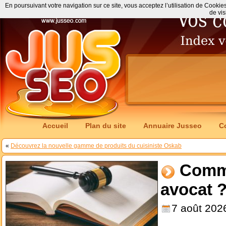
En poursuivant votre navigation sur ce site, vous acceptez l’utilisation de Cookie
de vis
Accueil
Plan du site
Annuaire Jusseo
C
«
Découvrez la nouvelle gamme de produits du cuisiniste Oskab
Comme
avocat 
7 août 202