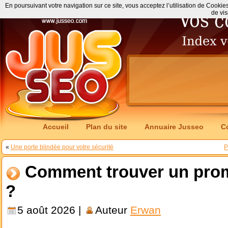
En poursuivant votre navigation sur ce site, vous acceptez l’utilisation de Cookie
de vis
Accueil
Plan du site
Annuaire Jusseo
C
«
Une porte blindée pour votre sécurité
P
Comment trouver un prom
?
5 août 2026 |
Auteur
Erwan