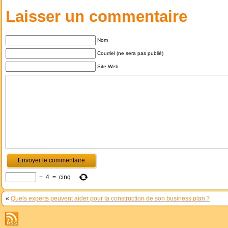
Laisser un commentaire
Nom
Courriel (ne sera pas publié)
Site Web
−
4
=
cinq
«
Quels experts peuvent aider pour la construction de son business plan ?