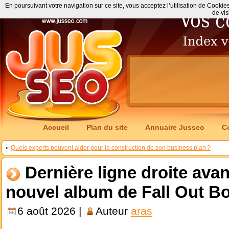
En poursuivant votre navigation sur ce site, vous acceptez l’utilisation de Cookie
de vis
Accueil
Plan du site
Annuaire Jusseo
C
«
Quels experts peuvent aider pour la construction de son business plan ?
Dernière ligne droite avan
nouvel album de Fall Out B
6 août 2026 |
Auteur
aras