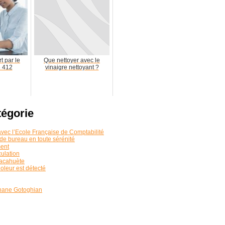
t par le
Que nettoyer avec le
 412
vinaigre nettoyant ?
tégorie
avec l’École Française de Comptabilité
 de bureau en toute sérénité
ment
culation
cacahuète
oleur est détecté
phane Gotoghian