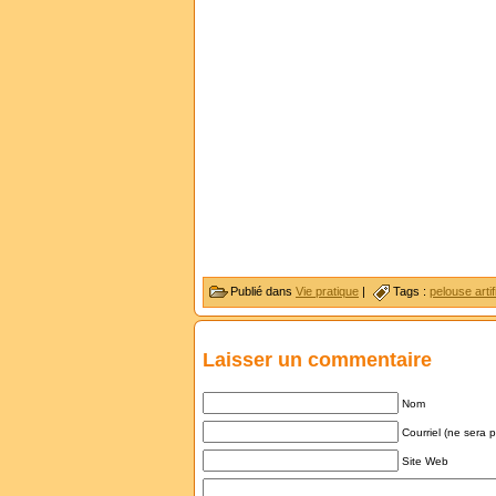
Publié dans
Vie pratique
|
Tags :
pelouse artifi
Laisser un commentaire
Nom
Courriel (ne sera 
Site Web