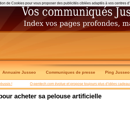
ation de Cookies pour vous proposer des publicités ciblées adaptés à vos centres d’int
Annuaire Jusseo
Communiques de presse
Ping Jusseo
éussis !
O-pentech.com évolue et propose toujours plus d’idées cadeau
our acheter sa pelouse artificielle