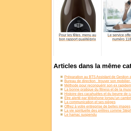
Pour les fêtes, menu au
Le service offer
bon rapport qualité/prix
numéro 118
Articles dans la même ca
Préparation au BTS Assistant de Gestion 
Bureau de direction : trouver son mobilier
Méthode pour reconquérir son ex rapide
La bonne pratique du fitness et de la mus
Histoire des cacahuètes et du beurre de 
Être alerté par téléphone lorsqu’un cambri
La communication et ses pièges
Offrez à votre entreprise de belles images
La vie spirituelle des prêtres comme Sté
Le hamac suspendu