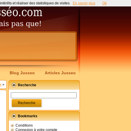
érêts et réaliser des statistiques de visites.
En savoir plus
Ok
Blog Jusseo
Articles Jusseo
x
»
Recherche
Bookmarks
Conditions
Connexion à votre compte