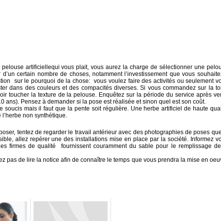
elouse artificiellequi vous plait, vous aurez la charge de sélectionner une pelo
er d’un certain nombre de choses, notamment l’investissement que vous souhaite
stion sur le pourquoi de la chose: vous voulez faire des activités ou seulement v
ister dans des couleurs et des compacités diverses. Si vous commandez sur la toi
ir toucher la texture de la pelouse. Enquêtez sur la période du service après ve
0 ans). Pensez à demander si la pose est réalisée et sinon quel est son coût.
 soucis mais il faut que la pente soit régulière. Une herbe artificiel de haute qual
 l’herbe non synthétique.
ser, tentez de regarder le travail antérieur avec des photographies de poses que
sible, allez repérer une des installations mise en place par la société. Informez v
 Les firmes de qualité fournissent couramment du sable pour le remplissage de
iez pas de lire la notice afin de connaître le temps que vous prendra la mise en oeu