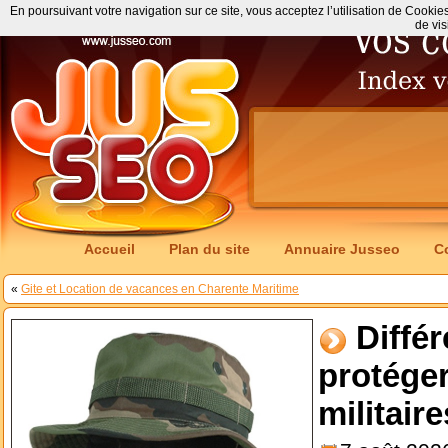
En poursuivant votre navigation sur ce site, vous acceptez l’utilisation de Cookie
de vis
Accueil
Plan du site
Annuaire Jusseo
C
«
Gite et Location de vacances en Charente Maritime
Diffé
protéger
militaire