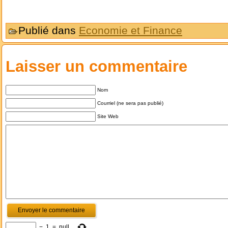
Publié dans
Economie et Finance
Laisser un commentaire
Nom
Courriel (ne sera pas publié)
Site Web
−
1
=
null