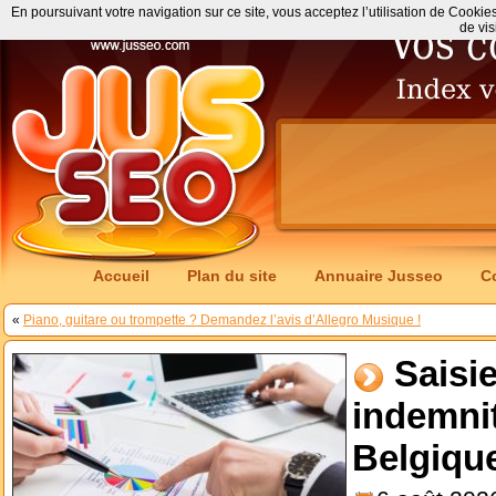
En poursuivant votre navigation sur ce site, vous acceptez l’utilisation de Cookie
de vis
Accueil
Plan du site
Annuaire Jusseo
C
«
Piano, guitare ou trompette ? Demandez l’avis d’Allegro Musique !
Saisi
indemni
Belgiqu