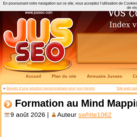
En poursuivant votre navigation sur ce site, vous acceptez l’utilisation de Cookie
de vis
Accueil
Plan du site
Annuaire Jusseo
C
«
Besoin d’une solution personnalisée pour vos miroirs
Site web spé
Formation au Mind Mapp
9 août 2026 |
Auteur
swhite1062