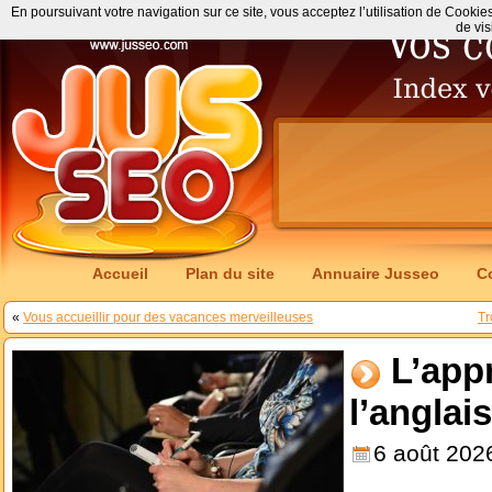
En poursuivant votre navigation sur ce site, vous acceptez l’utilisation de Cookie
de vis
Accueil
Plan du site
Annuaire Jusseo
C
«
Vous accueillir pour des vacances merveilleuses
Tr
L’app
l’anglai
6 août 202