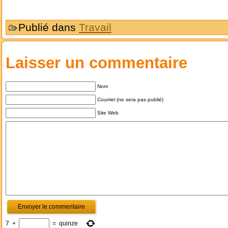
Publié dans
Travail
Laisser un commentaire
Nom
Courriel (ne sera pas publié)
Site Web
7
+
=
quinze