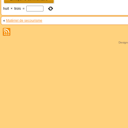
huit
×
trois
=
«
Matériel de secourisme
Desig