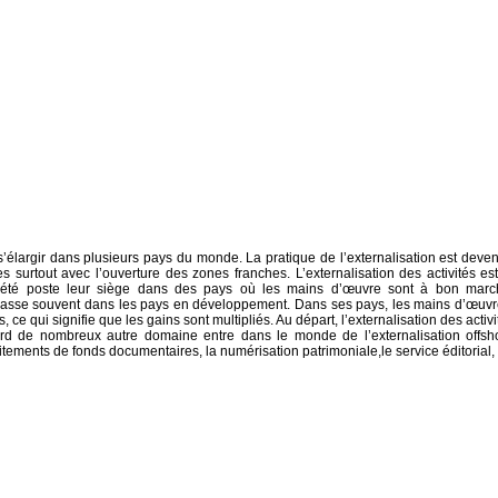
’élargir dans plusieurs pays du monde. La pratique de l’externalisation est deve
surtout avec l’ouverture des zones franches. L’externalisation des activités est
ociété poste leur siège dans des pays où les mains d’œuvre sont à bon marc
se passe souvent dans les pays en développement. Dans ses pays, les mains d’œuvr
ce qui signifie que les gains sont multipliés. Au départ, l’externalisation des activi
ard de nombreux autre domaine entre dans le monde de l’externalisation offsh
tements de fonds documentaires, la numérisation patrimoniale,le service éditorial