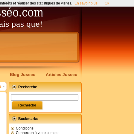
érêts et réaliser des statistiques de visites.
En savoir plus
Ok
Blog Jusseo
Articles Jusseo
s
»
Recherche
Bookmarks
Conditions
Connexion à votre compte