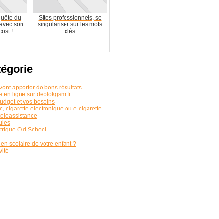
quête du
Sites professionnels, se
 avec son
singulariser sur les mots
ost !
clés
tégorie
vont apporter de bons résultats
 en ligne sur deblokgsm.fr
udget et vos besoins
, cigarette electronique ou e-cigarette
 teleassistance
ules
ctrique Old School
en scolaire de votre enfant ?
vité