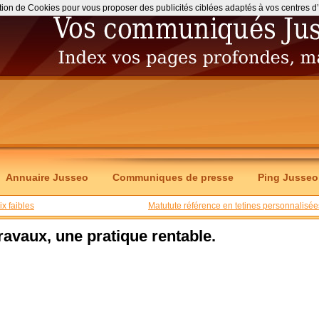
ation de Cookies pour vous proposer des publicités ciblées adaptés à vos centres d’int
Annuaire Jusseo
Communiques de presse
Ping Jusseo
x faibles
Matutute référence en tetines personnalisée
travaux, une pratique rentable.