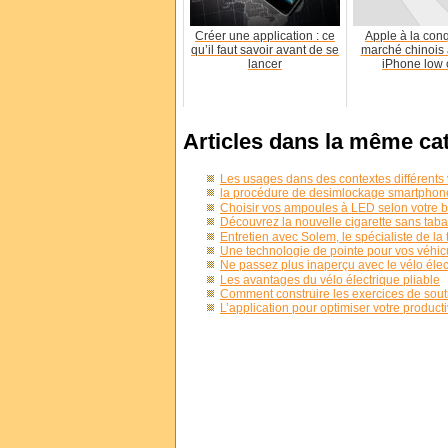
Créer une application : ce
Apple à la con
qu’il faut savoir avant de se
marché chinois
lancer
iPhone low c
Articles dans la même ca
Les usages dans des contextes différents 
la procédure de desimlockage smartphone
Choisir vos ampoules à LED selon votre b
Découvrez la nouvelle cigarette sans tabac
Entretien avec Solem, le spécialiste de la
Une technologie de pointe pour vos véhic
Ne passez plus inaperçu avec le vélo éle
Les avantages du vélo électrique pliable
Comment construire les exercices de souti
L’application pour optimiser votre producti