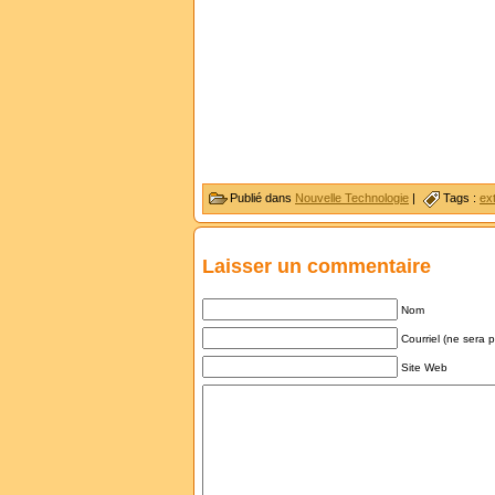
Publié dans
Nouvelle Technologie
|
Tags :
ex
Laisser un commentaire
Nom
Courriel (ne sera 
Site Web