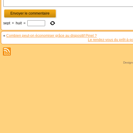
sept
+
huit
=
«
Combien peut-on économiser grâce au dispositif Pinel ?
Le rendez-vous du prêt-à-po
Desig