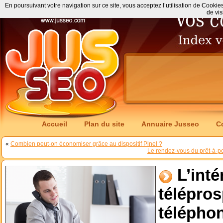
En poursuivant votre navigation sur ce site, vous acceptez l’utilisation de Cookie
de vis
Accueil
Plan du site
Annuaire Jusseo
C
«
Combien peut-on économiser grâce au dispositif Pinel ?
Le rendez-vous du prêt-à-po
L’inté
télépros
téléphon