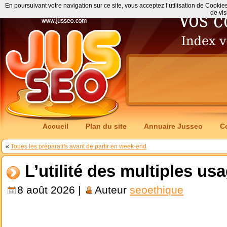
En poursuivant votre navigation sur ce site, vous acceptez l’utilisation de Cookie
de vis
Accueil
Plan du site
Annuaire Jusseo
C
«
Toues les préparatifs avant de partir en week-end
L’utilité des multiples u
8 août 2026 |
Auteur
seoethique