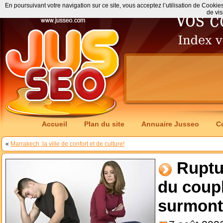
En poursuivant votre navigation sur ce site, vous acceptez l’utilisation de Cookie
de vis
Accueil
Plan du site
Annuaire Jusseo
C
«
Marrakech :la ville de confort et de culture!
Ruptu
du coup
surmonte