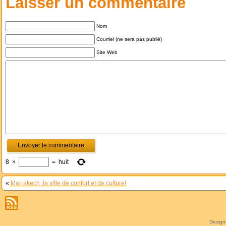
Laisser un commentaire
Nom
Courriel (ne sera pas publié)
Site Web
8
×
=
huit
«
Marrakech :la ville de confort et de culture!
Desig