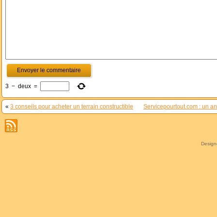
3
−
deux
=
«
3 conseils pour acheter un terrain constructible
Servicepourtout.com : un ann
Desig