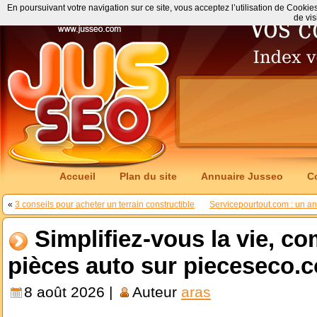
En poursuivant votre navigation sur ce site, vous acceptez l’utilisation de Cookie
de vis
Accueil
Plan du site
Annuaire Jusseo
C
«
3 conseils pour acheter un terrain constructible
Servicepourtout.com : un ann
Simplifiez-vous la vie, 
pièces auto sur pieceseco.c
8 août 2026 |
Auteur
aras