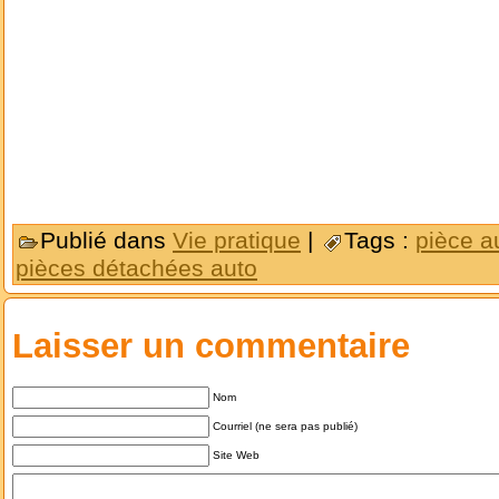
Publié dans
Vie pratique
|
Tags :
pièce a
pièces détachées auto
Laisser un commentaire
Nom
Courriel (ne sera pas publié)
Site Web