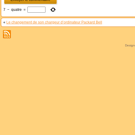
7
−
quatre
=
«
Le changement de son chargeur d’ordinateur Packard Bell
Desig