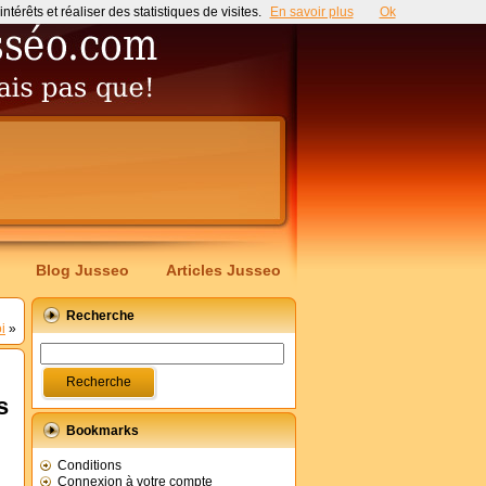
érêts et réaliser des statistiques de visites.
En savoir plus
Ok
Blog Jusseo
Articles Jusseo
Recherche
i
»
s
Bookmarks
Conditions
Connexion à votre compte