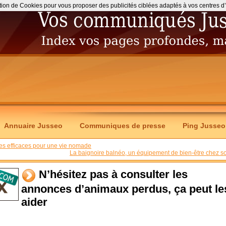
ation de Cookies pour vous proposer des publicités ciblées adaptés à vos centres d’int
Annuaire Jusseo
Communiques de presse
Ping Jusseo
gies efficaces pour une vie nomade
La baignoire balnéo, un équipement de bien-être chez so
N’hésitez pas à consulter les
annonces d’animaux perdus, ça peut le
aider