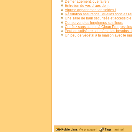
Déménagement, que faire ?
Entretien de vos draps de lit
Alarme appartement en soldes !
Résiliation assurance : quelles sont les r
Une salle de bain sécurisée et accessible
Conserver plus longtemps ses fleurs
Confiez sans crainte à Clean Progress le
Peut-on satisfaire soi-même les besoins d
Un peu de végétal à la maison avec le mur
Publié dans
Vie pratique
|
Tags :
animal