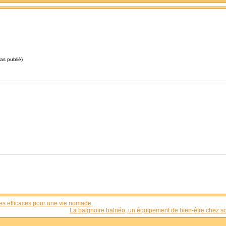
pas publié)
gies efficaces pour une vie nomade
La baignoire balnéo, un équipement de bien-être chez so