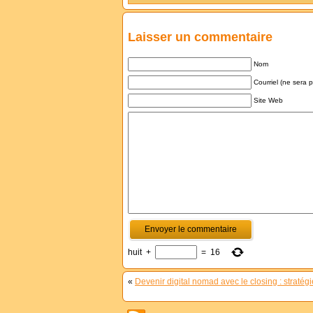
Laisser un commentaire
Nom
Courriel (ne sera 
Site Web
huit
+
=
16
«
Devenir digital nomad avec le closing : straté