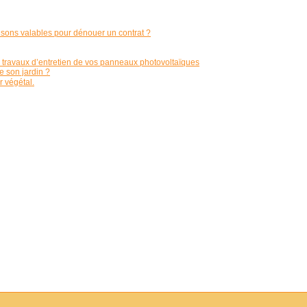
aisons valables pour dénouer un contrat ?
s travaux d’entretien de vos panneaux photovoltaïques
e son jardin ?
 végétal.