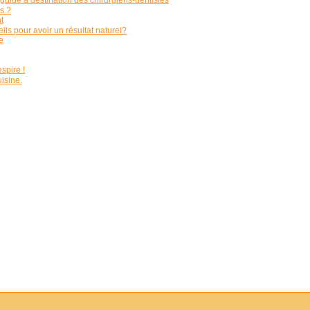
uide à destination des chirurgiens-dentistes
s ?
t
s pour avoir un résultat naturel?
e
spire !
isine.