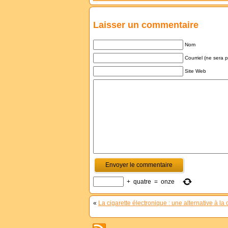
Laisser un commentaire
Nom
Courriel (ne sera 
Site Web
+
quatre
=
onze
«
La cigarette électronique : une alternative à la c