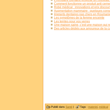
L’Annuaire Dentaire propose un nouveau g
Comment fonctionne un produit anti cerne
Robé médical : innovations et prix discoun
Augmentation mammaire : quelques conseil
Implants dentaires pas chers en Roumani
Les symptômes de la femme enceinte
Les teintes pour vos verres
Une maison saine, c’est une maison qui re
Des articles dédiés aux amoureux de la cu
Publié dans
Santé
|
Tags :
materiel
,
médical