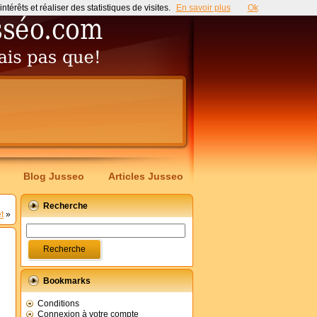
érêts et réaliser des statistiques de visites.
En savoir plus
Ok
Blog Jusseo
Articles Jusseo
Recherche
t
»
Bookmarks
Conditions
Connexion à votre compte