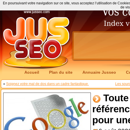
En poursuivant votre navigation sur ce site, vous acceptez l’utilisation de Cookie
de vis
Accueil
Plan du site
Annuaire Jusseo
C
«
Soignez votre mal de dos dans un cadre fantastique.
Les sourc
Toute 
référen
pour une