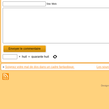
Site Web
×
huit
=
quarante huit
«
Soignez votre mal de dos dans un cadre fantastique.
Les sourc
Desig