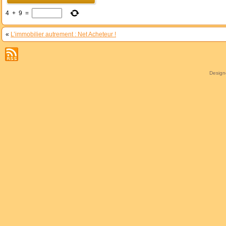
4
+
9
=
«
L’immobilier autrement : Net Acheteur !
Desig