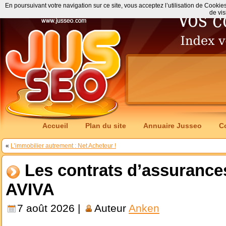
En poursuivant votre navigation sur ce site, vous acceptez l’utilisation de Cookie
de vis
Accueil
Plan du site
Annuaire Jusseo
C
«
L’immobilier autrement : Net Acheteur !
Les contrats d’assurance
AVIVA
7 août 2026 |
Auteur
Anken