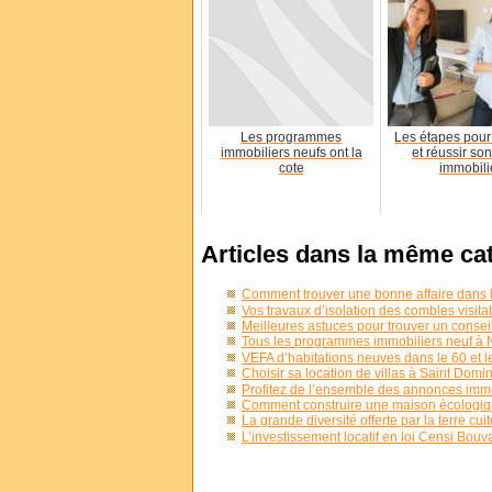
Les programmes
Les étapes pour
immobiliers neufs ont la
et réussir so
cote
immobili
Articles dans la même ca
Comment trouver une bonne affaire dans l
Vos travaux d’isolation des combles visita
Meilleures astuces pour trouver un conseil
Tous les programmes immobiliers neuf à 
VEFA d’habitations neuves dans le 60 et l
Choisir sa location de villas à Saint Dom
Profitez de l’ensemble des annonces imm
Comment construire une maison écologiq
La grande diversité offerte par la terre cuit
L’investissement locatif en loi Censi Bouv