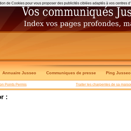
ation de Cookies pour vous proposer des publicités ciblées adaptés à vos centres d’int
Annuaire Jusseo
Communiques de presse
Ping Jusseo
ion Points Permis
Traiter les charpentes de sa maiso
r :