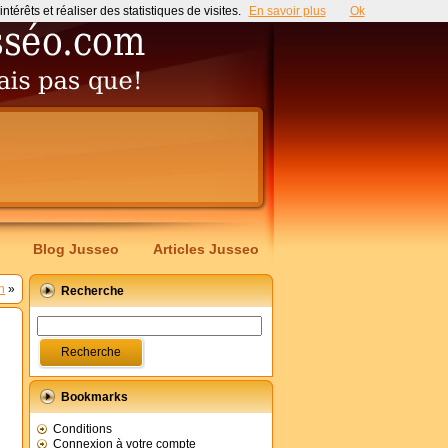
érêts et réaliser des statistiques de visites.
En savoir plus
Ok
Blog Jusseo
Articles Jusseo
n
»
Recherche
Bookmarks
Conditions
Connexion à votre compte