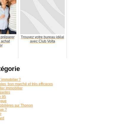
 préparer
Trouvez votre bureau idéal
n achat
avec Club Volta
er
tégorie
’immobilier ?
bles, bon marché et très efficaces
ler immobilier
Nantes
e 95
ingue
obilières sur Thonon
ue ?
e
ard