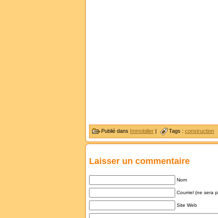
Publié dans
Immobilier
|
Tags :
construction
Laisser un commentaire
Nom
Courriel (ne sera 
Site Web