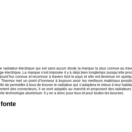
 radiateur électrique qui est sans aucun doute la marque la plus connue au trav
e électrique. La marque s’est imposée il y à déjà bien longtemps puisqu’elle prod
ujourd’hui connue et reconnue à travers tout le pays et elle est devenue en quelq
Thermor met un point d’honneur à toujours avoir les meilleurs matériaux possib
afin de permettre à tous de trouver le radiateur qui s’adaptera le mieux à leur habitat
ment des convecteurs, il se sont adaptés au marché et proposent des radiateurs
velle technologie aluminium. Il y en a donc pour tous et pour toutes les bourses.
 fonte